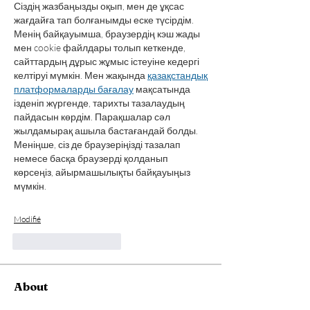
Сіздің жазбаңызды оқып, мен де ұқсас 
жағдайға тап болғанымды еске түсірдім. 
Менің байқауымша, браузердің кэш жады 
мен cookie файлдары толып кеткенде, 
сайттардың дұрыс жұмыс істеуіне кедергі 
келтіруі мүмкін. Мен жақында 
қазақстандық 
платформаларды бағалау
 мақсатында 
ізденіп жүргенде, тарихты тазалаудың 
пайдасын көрдім. Парақшалар сәл 
жылдамырақ ашыла бастағандай болды. 
Меніңше, сіз де браузеріңізді тазалап 
немесе басқа браузерді қолданып 
көрсеңіз, айырмашылықты байқауыңыз 
мүмкін.
Modifié
J'aime
Répondre
About
Welcome to the group! You can connect