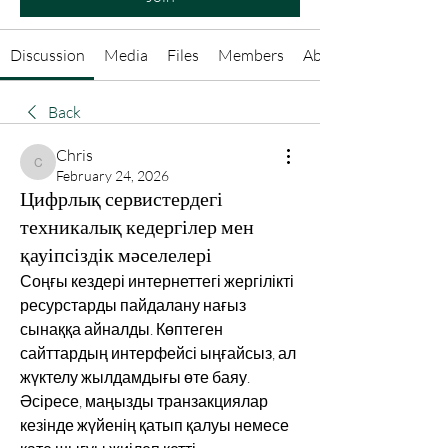
Discussion
Media
Files
Members
About
Back
Chris
Chris
February 24, 2026
Цифрлық сервистердегі
техникалық кедергілер мен
қауіпсіздік мәселелері
Соңғы кездері интернеттегі жергілікті 
ресурстарды пайдалану нағыз 
сынаққа айналды. Көптеген 
сайттардың интерфейсі ыңғайсыз, ал 
жүктелу жылдамдығы өте баяу. 
Әсіресе, маңызды транзакциялар 
кезінде жүйенің қатып қалуы немесе 