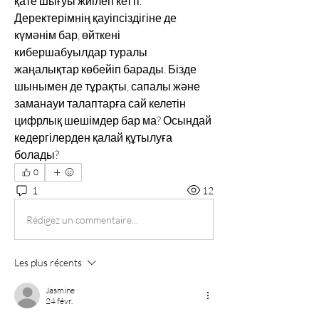
қате шығуы жиілеп кетті. 
Деректерімнің қауіпсіздігіне де 
күмәнім бар, өйткені 
кибершабуылдар туралы 
жаңалықтар көбейіп барады. Бізде 
шынымен де тұрақты, сапалы және 
заманауи талаптарға сай келетін 
цифрлық шешімдер бар ма? Осындай 
кедергілерден қалай құтылуға 
болады?
0
1
12
Rédigez un commentaire...
Les plus récents
Jasmine
24 févr.